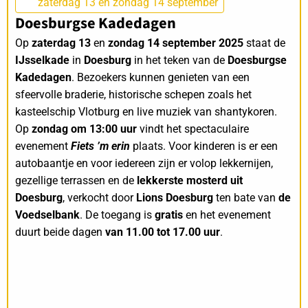
zaterdag 13 en zondag 14 september
Doesburgse Kadedagen
Op
zaterdag 13
en
zondag 14 september 2025
staat de
IJsselkade
in
Doesburg
in het teken van de
Doesburgse
Kadedagen
. Bezoekers kunnen genieten van een
sfeervolle braderie, historische schepen zoals het
kasteelschip Vlotburg en live muziek van shantykoren.
Op
zondag om 13:00 uur
vindt het spectaculaire
evenement
Fiets ’m erin
plaats. Voor kinderen is er een
autobaantje en voor iedereen zijn er volop lekkernijen,
gezellige terrassen en de
lekkerste mosterd uit
Doesburg
, verkocht door
Lions Doesburg
ten bate van
de
Voedselbank
. De toegang is
gratis
en het evenement
duurt beide dagen
van 11.00 tot 17.00 uur
.