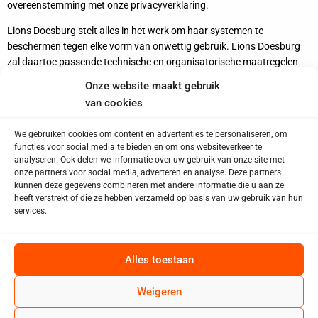
overeenstemming met onze privacyverklaring.
Lions Doesburg stelt alles in het werk om haar systemen te
beschermen tegen elke vorm van onwettig gebruik. Lions Doesburg
zal daartoe passende technische en organisatorische maatregelen
nemen, rekening houdend met, onder andere, de standaarden van de
Onze website maakt gebruik
techniek. Zij is echter niet aansprakelijk voor enige schade, direct
van cookies
en/of indirect, geleden door een gebruiker van de site, die ontstaat als
gevolg van het onrechtmatige gebruik van haar systemen door een
We gebruiken cookies om content en advertenties te personaliseren, om
derde partij.
functies voor social media te bieden en om ons websiteverkeer te
analyseren. Ook delen we informatie over uw gebruik van onze site met
Lions Doesburg accepteert geen verantwoordelijkheid voor de inhoud
onze partners voor social media, adverteren en analyse. Deze partners
van sites waarnaar of waarvan een hyperlink of andere referentie
kunnen deze gegevens combineren met andere informatie die u aan ze
wordt gemaakt. Producten of diensten die door derden worden
heeft verstrekt of die ze hebben verzameld op basis van uw gebruik van hun
services.
aangeboden, zijn onderworpen aan de toepasselijke algemene
voorwaarden van die derde partijen.
Alle intellectuele eigendomsrechten op inhoud op deze site berusten
Alles toestaan
bij Lions Doesburg.
Weigeren
Kopiëren, verspreiden en elk ander gebruik van deze materialen is niet
toegestaan zonder de schriftelijke toestemming van Lions Doesburg,