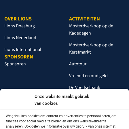
OVER LIONS
ACTIVITEITEN
Lions Doesburg
Mosterdverkoop op de
Kadedagen
Lions Nederland
Mosterdverkoop op de
Lions International
Kerstmarkt
SPONSOREN
Sponsoren
Autotour
Vreemd en oud geld
De Voedselbank
Onze website maakt gebruik
van cookies
NIEUWS
LIONS DOESBURG
We gebruiken cookies om content en advertenties te personaliseren, om
Het laatste nieuws
Centrum Doesburg
functies voor social media te bieden en om ons websiteverkeer te
analyseren. Ook delen we informatie over uw gebruik van onze site met
Over ons